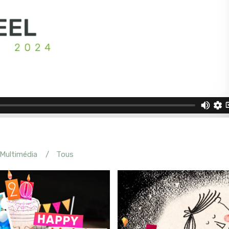
Multimédia
Tous
appy birthday Aliaxis!
Motion design