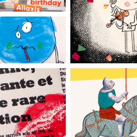
Au fil de la vie
Film muséographique
Une si petite planète
Court métrage
es Femmes du Tram
Tranches de vie au Moye
Film institutionnel
Serious game