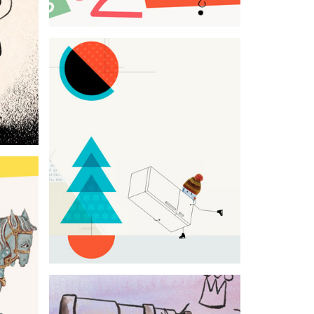
Le froid ? C'est chaud !
Serious game
n Âge